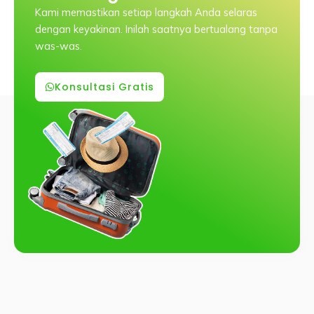
Kami memastikan setiap langkah Anda selaras
dengan keyakinan. Inilah saatnya bertualang tanpa
was-was.
Konsultasi Gratis