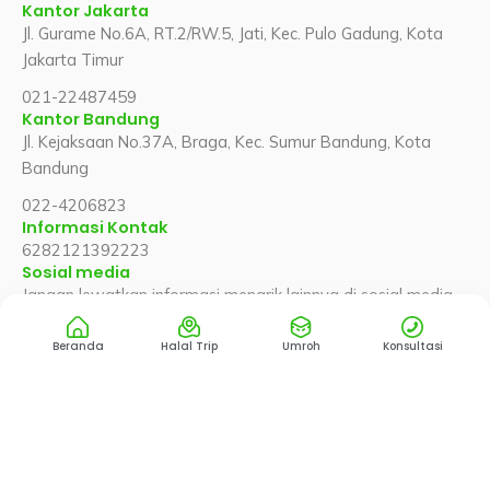
Kantor Jakarta
Jl. Gurame No.6A, RT.2/RW.5, Jati, Kec. Pulo Gadung, Kota
Jakarta Timur
021-22487459
Kantor Bandung
Jl. Kejaksaan No.37A, Braga, Kec. Sumur Bandung, Kota
Bandung
022-4206823
Informasi Kontak
6282121392223
Sosial media
Jangan lewatkan informasi menarik lainnya di sosial media
kami
F
X
Y
T
I
Beranda
Halal Trip
Umroh
Konsultasi
a
-
o
i
n
c
t
u
k
s
e
w
t
t
t
b
i
u
o
a
o
t
b
k
g
o
t
e
r
Copyright © 2025 Wisata Halal
k
e
a
r
m