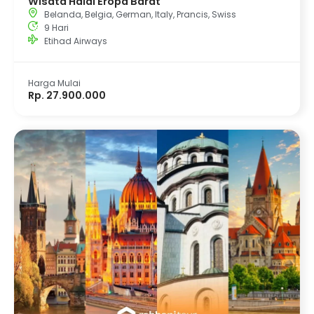
Wisata Halal Eropa Barat
Belanda
,
Belgia
,
German
,
Italy
,
Prancis
,
Swiss
9 Hari
Etihad Airways
Harga Mulai
Rp. 27.900.000