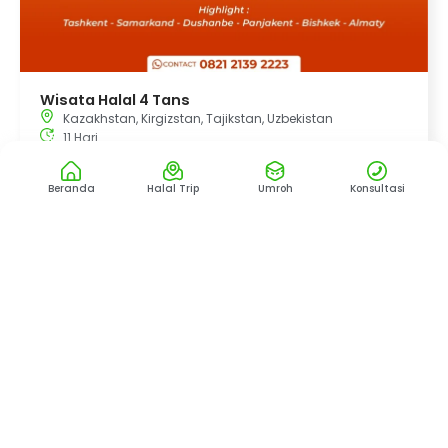
Wisata Halal 4 Tans
Kazakhstan
,
Kirgizstan
,
Tajikstan
,
Uzbekistan
11 Hari
Air Asia
Beranda
Halal Trip
Umroh
Konsultasi
Harga Mulai
Rp. 37.500.000