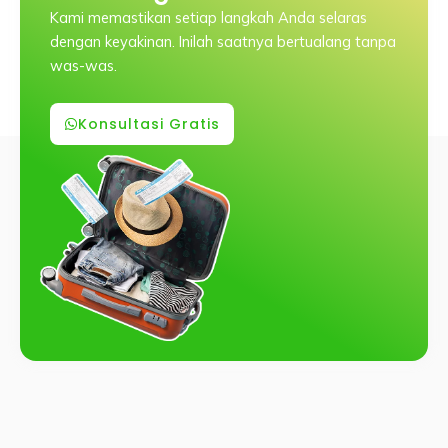
Kami memastikan setiap langkah Anda selaras
dengan keyakinan. Inilah saatnya bertualang tanpa
was-was.
Konsultasi Gratis