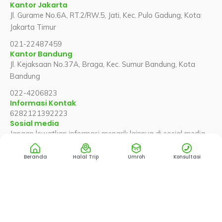
Kantor Jakarta
Jl. Gurame No.6A, RT.2/RW.5, Jati, Kec. Pulo Gadung, Kota
Jakarta Timur
021-22487459
Kantor Bandung
Jl. Kejaksaan No.37A, Braga, Kec. Sumur Bandung, Kota
Bandung
022-4206823
Informasi Kontak
6282121392223
Sosial media
Jangan lewatkan informasi menarik lainnya di sosial media
kami
F
X
Y
T
I
Beranda
Halal Trip
Umroh
Konsultasi
a
-
o
i
n
c
t
u
k
s
e
w
t
t
t
b
i
u
o
a
o
t
b
k
g
o
t
e
r
Copyright © 2025 Wisata Halal
k
e
a
r
m