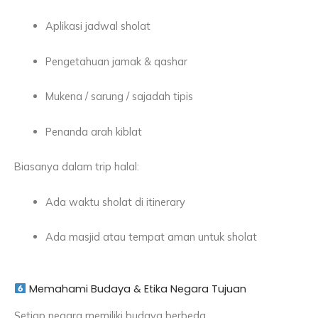
Aplikasi jadwal sholat
Pengetahuan jamak & qashar
Mukena / sarung / sajadah tipis
Penanda arah kiblat
Biasanya dalam trip halal:
Ada waktu sholat di itinerary
Ada masjid atau tempat aman untuk sholat
Memahami Budaya & Etika Negara Tujuan
Setiap negara memiliki budaya berbeda.