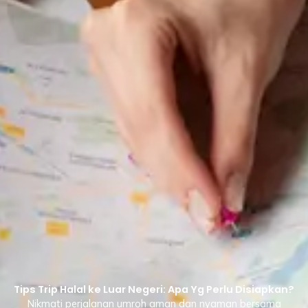
Tips Trip Halal ke Luar Negeri: Apa Yg Perlu Disiapkan?
Nikmati perjalanan umroh aman dan nyaman bersama