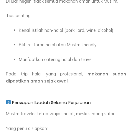
Di luar negeri, tidak semua makanan aman untuk Muslim.
Tips penting:
Kenali istilah non-halal (pork, lard, wine, alcohol)
Pilih restoran halal atau Muslim-friendly
Manfaatkan catering halal dari travel
Pada trip halal yang profesional,
makanan sudah
dipastikan aman sejak awal
.
Persiapan Ibadah Selama Perjalanan
Muslim traveler tetap wajib sholat, meski sedang safar.
Yang perlu disiapkan: