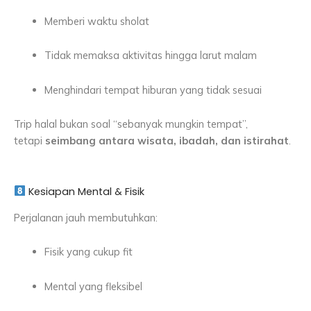
Memberi waktu sholat
Tidak memaksa aktivitas hingga larut malam
Menghindari tempat hiburan yang tidak sesuai
Trip halal bukan soal “sebanyak mungkin tempat”,
tetapi
seimbang antara wisata, ibadah, dan istirahat
.
Kesiapan Mental & Fisik
Perjalanan jauh membutuhkan:
Fisik yang cukup fit
Mental yang fleksibel