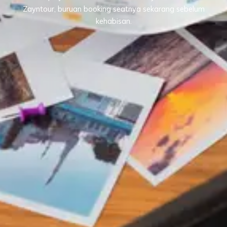
Zayntour, buruan booking seatnya sekarang sebelum
kehabisan.