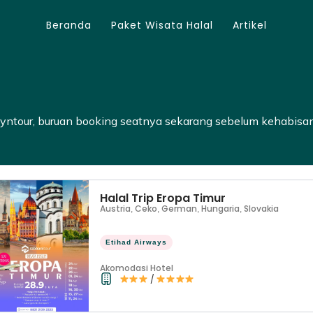
Beranda
Paket Wisata Halal
Artikel
ntour, buruan booking seatnya sekarang sebelum kehabisan
Halal Trip Eropa Timur
Austria
Ceko
German
Hungaria
Slovakia
,
,
,
,
Etihad Airways
Akomodasi Hotel
/