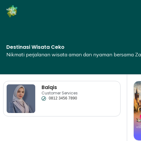
Lewati
ke
konten
Destinasi Wisata Ceko
Nikmati perjalanan wisata aman dan nyaman bersama Zay
Balqis
Customer Services
0812 3456 7890