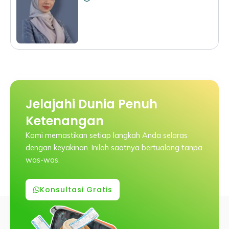
Jelajahi Dunia Penuh
Ketenangan
Kami memastikan setiap langkah Anda selaras
dengan keyakinan. Inilah saatnya bertualang tanpa
was-was.
Konsultasi Gratis