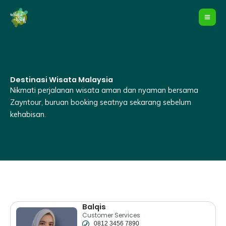
Lewati
ke
konten
Destinasi Wisata Malaysia
Nikmati perjalanan wisata aman dan nyaman bersama
Zayntour, buruan booking seatnya sekarang sebelum
kehabisan.
Balqis
Customer Services
0812 3456 7890