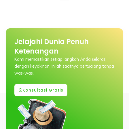
Jelajahi Dunia Penuh
Ketenangan
Kami memastikan setiap langkah Anda selaras
dengan keyakinan. Inilah saatnya bertualang tanpa
was-was.
Konsultasi Gratis